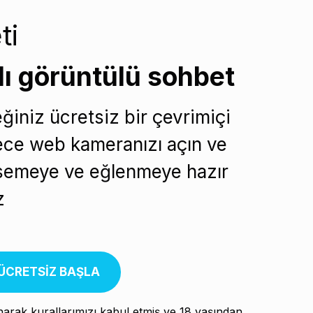
ti
lı görüntülü sohbet
ğiniz ücretsiz bir çevrimiçi
dece web kameranızı açın ve
msemeye ve eğlenmeye hazır
z
ÜCRETSİZ BAŞLA
narak kurallarımızı kabul etmiş ve 18 yaşından