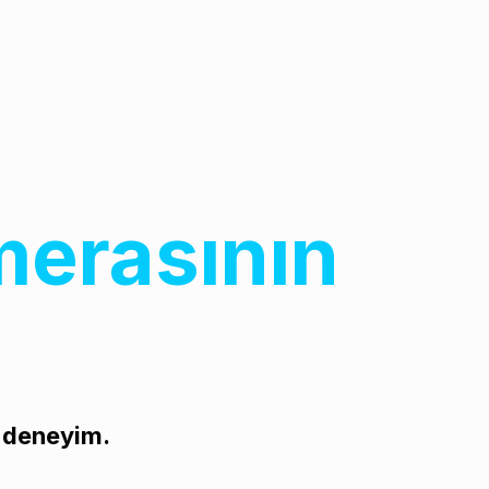
merasının
r deneyim.