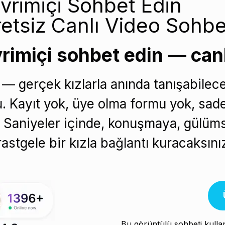
vrimiçi Sohbet Edin
etsiz Canlı Video Sohbe
vrimiçi sohbet edin — can
 — gerçek kızlarla anında tanışabilece
. Kayıt yok, üye olma formu yok, sa
n. Saniyeler içinde, konuşmaya, gülü
rastgele bir kızla bağlantı kuracaksını
Bu görüntülü sohbeti kulla