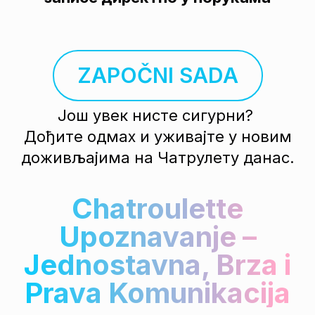
ZAPOČNI SADA
Још увек нисте сигурни?
Дођите одмах и уживајте у новим
доживљајима на Чатрулету данас.
Chatroulette
Upoznavanje –
Jednostavna, Brza i
Prava Komunikacija