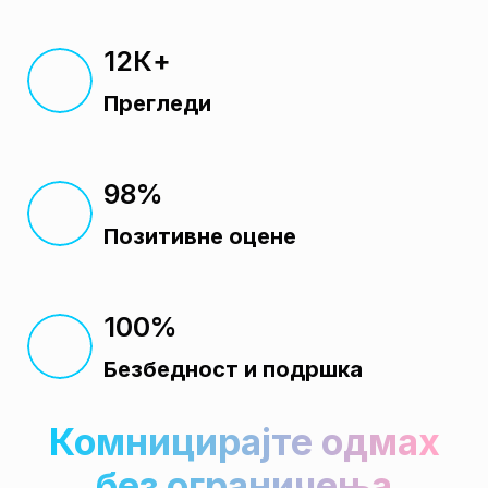
12К+
Прегледи
98%
Позитивне оцене
100%
Безбедност и подршка
Комницирајте одмах
без ограничења