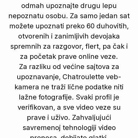
odmah upoznajte drugu lepu
nepoznatu osobu. Za samo jedan sat
možete upoznati preko 60 duhovitih,
otvorenih i zanimljivih devojaka
spremnih za razgovor, flert, pa čak i
za početak prave online veze.
Za razliku od većine sajtova za
upoznavanje, Chatroulette veb-
kamera ne traži lične podatke niti
lažne fotografije. Svaki profil je
verifikovan, a sve video veze su
prave i uživo. Zahvaljujući
savremenoj tehnologiji video
prenosa, dobijate glatki,