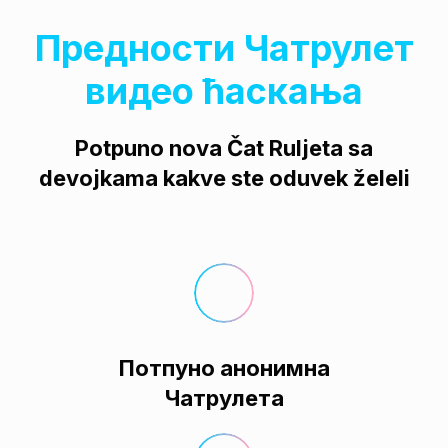
Предности Чатрулет
видео ћаскања
Potpuno nova Čat Rulјeta sa
devojkama kakve ste oduvek želeli
Потпуно анонимна
Чатрулета