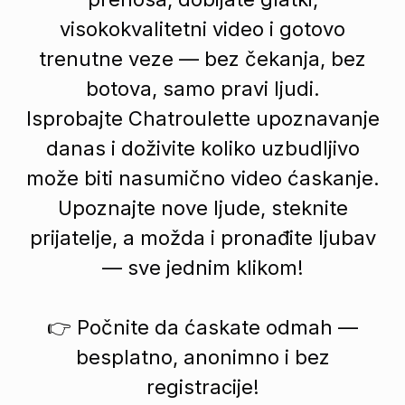
visokokvalitetni video i gotovo
trenutne veze — bez čekanja, bez
botova, samo pravi ljudi.
Isprobajte Chatroulette upoznavanje
danas i doživite koliko uzbudljivo
može biti nasumično video ćaskanje.
Upoznajte nove ljude, steknite
prijatelje, a možda i pronađite ljubav
— sve jednim klikom!
👉 Počnite da ćaskate odmah —
besplatno, anonimno i bez
registracije!