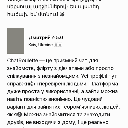
սեքսուալ աղջիկներով։ Ես այստեղ
հաճախ եմ մտնում 😄
Дмитрий ⭐️ 5.0
Kyiv, Ukraine 🇺🇦
ChatRoulette — це приємний чат для
знайомств, флірту з дівчатами або просто
спілкування з незнайомцями. Усі профілі тут
справжні👍 і перевірені людьми. Платформа
дуже проста у використанні, а зайти можна
навіть повністю анонімно. Це чудовий
варіант для зайнятих і сором’язливих людей,
як я😅 Можна знайомитися та знаходити
друзів, не виходячи з дому, і це реально