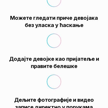
Можете гледати приче девојака
без уласка у ћаскање
Додајте девојке као пријатеље и
правите белешке
Дељите фотографије и видео
записе директно у порукама