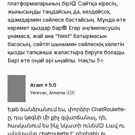
платформаларының бірі😋 Сайтқа кіресің,
жынысыңды таңдайсың да, кездейсоқ
адамдармен сөйлесе бастайсың. Мұнда өте
керемет қыздар бар🙈 Егер әңгімелесушің
ұнамаса, жай ғана “Next” батырмасын
басасың, сөйтіп шынымен сөйлескің келетін
қызды тапқанша жалғастыра беруге болады.
Бәрі өте оңай әрі ыңғайлы. Нақты 5⭐️
Aram ⭐️ 5.0
Yerevan, Armenia 🇦🇲
Եթե ձանձրանում ես, փորձիր ChatRoulette-
ը, դա կօգնի մի քիչ զվարճանալ, դե,
հասկանում ես ինչ նկատի ունեմ😉 Լավ ու
անվտանգ chatroulette է՝ գեղեցիկ ու