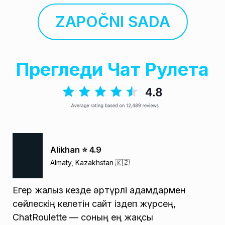
ZAPOČNI SADA
Прегледи Чат Рулета
Alikhan ⭐️ 4.9
Almaty, Kazakhstan 🇰🇿
Егер жалғыз кезде әртүрлі адамдармен
сөйлескің келетін сайт іздеп жүрсең,
ChatRoulette — соның ең жақсы