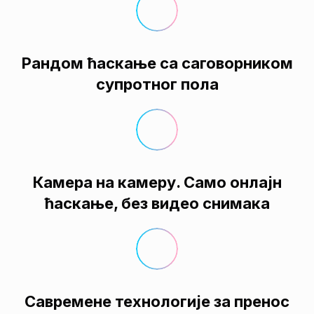
Рандом ћаскање са саговорником
супротног пола
Камера на камеру. Само онлајн
ћаскање, без видео снимака
Савремене технологије за пренос