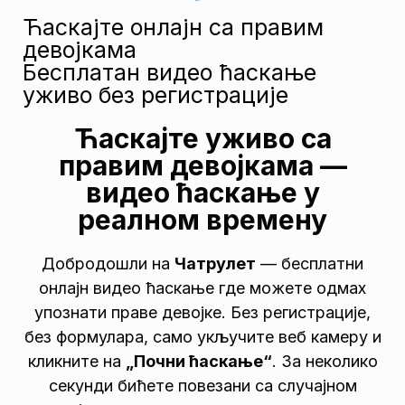
Ћаскајте онлајн са правим
девојкама
Бесплатан видео ћаскање
уживо без регистрације
Ћаскајте уживо са
правим девојкама —
видео ћаскање у
реалном времену
Добродошли на
Чатрулет
— бесплатни
онлајн видео ћаскање где можете одмах
упознати праве девојке. Без регистрације,
без формулара, само укључите веб камеру и
кликните на
„Почни ћаскање“
. За неколико
секунди бићете повезани са случајном