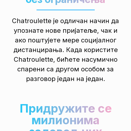
Chatroulette је одличан начин да
упознате нове пријатеље, чак и
ако поштујете мере социјалног
дистанцирања. Када користите
Chatroulette, бићете насумично
спарени са другом особом за
разговор један на један.
Придружите се
милионима