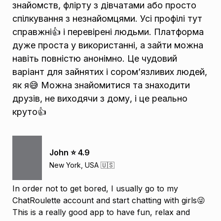
знайомств, флірту з дівчатами або просто
спілкування з незнайомцями. Усі профілі тут
справжні👍 і перевірені людьми. Платформа
дуже проста у використанні, а зайти можна
навіть повністю анонімно. Це чудовий
варіант для зайнятих і сором’язливих людей,
як я😅 Можна знайомитися та знаходити
друзів, не виходячи з дому, і це реально
круто👍
John ⭐️ 4.9
New York, USA 🇺🇸
In order not to get bored, I usually go to my
ChatRoulette account and start chatting with girls😜
This is a really good app to have fun, relax and