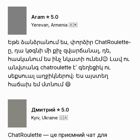
Aram ⭐️ 5.0
Yerevan, Armenia 🇦🇲
Եթե ձանձրանում ես, փորձիր ChatRoulette-
ը, դա կօգնի մի քիչ զվարճանալ, դե,
հասկանում ես ինչ նկատի ունեմ😉 Լավ ու
անվտանգ chatroulette է՝ գեղեցիկ ու
սեքսուալ աղջիկներով։ Ես այստեղ
հաճախ եմ մտնում 😄
Дмитрий ⭐️ 5.0
Kyiv, Ukraine 🇺🇦
ChatRoulette — це приємний чат для