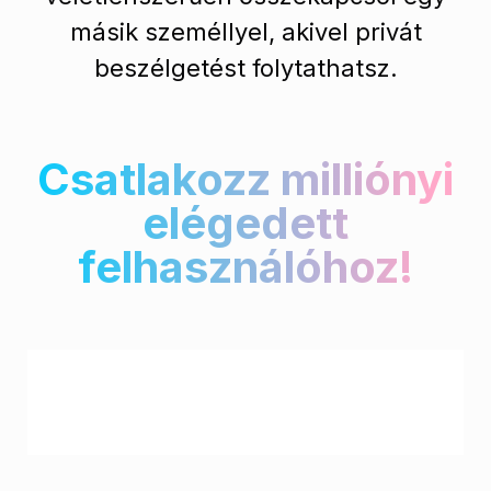
másik személlyel, akivel privát
beszélgetést folytathatsz.
Csatlakozz milliónyi
elégedett
felhasználóhoz!