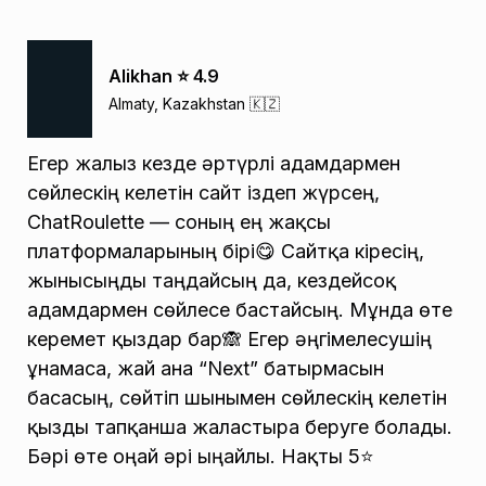
Alikhan ⭐️ 4.9
Almaty, Kazakhstan 🇰🇿
Егер жалғыз кезде әртүрлі адамдармен
сөйлескің келетін сайт іздеп жүрсең,
ChatRoulette — соның ең жақсы
платформаларының бірі😋 Сайтқа кіресің,
жынысыңды таңдайсың да, кездейсоқ
адамдармен сөйлесе бастайсың. Мұнда өте
керемет қыздар бар🙈 Егер әңгімелесушің
ұнамаса, жай ғана “Next” батырмасын
басасың, сөйтіп шынымен сөйлескің келетін
қызды тапқанша жалғастыра беруге болады.
Бәрі өте оңай әрі ыңғайлы. Нақты 5⭐️